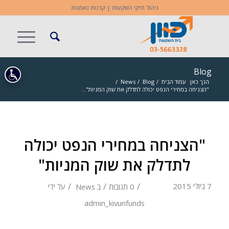
ניהול תיקי השקעות | קרנות נאמנות
Blog
הנך כאן:
עמוד הבית
/
Blog
/
News
/
"הצניחה במחירי הנפט יכולה לתדלק את שוק המניות"...
"הצניחה במחירי הנפט יכולה
לתדלק את שוק המניות"
/
/
/
7 ביולי 2015
0 תגובות
ב
News
על ידי
admin_kivunfunds